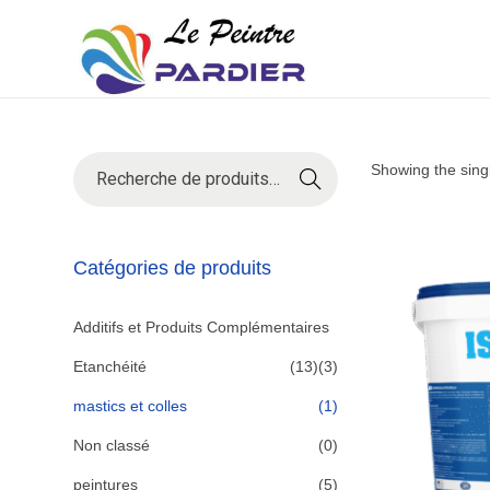
Showing the singl
R
E
C
Catégories de produits
H
E
Additifs et Produits Complémentaires
R
Etanchéité
(13)
(3)
C
H
mastics et colles
(1)
E
Non classé
(0)
peintures
(5)